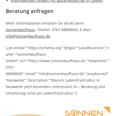
Energiekosten senken mit Batteriespeicher in Stegen
Beratung anfragen
Mehr Informationen erhalten Sie direkt beim
Sonnenkaufhaus
. Telefon: 0761 88898600, E-Mail:
info@sonnenkaufhaus.de
.
{„@context“:“https://schema.org“,“@type“:“LocalBusiness“,“n
ame“:“Sonnenkaufhaus
GmbH“,“url“:“https://www.sonnenkaufhaus.de“,“telephone“:“
0761
88898600″,“email“:“info@sonnenkaufhaus.de“,“areaServed“:
“Heuweiler“,“description“:“Warum Ladeinfrastruktur in
Heuweiler jetzt besonders interessant ist – Beratung und
Umsetzung rund um Ladeinfrastruktur.“}