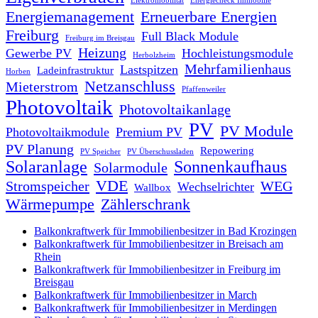
Elektromobilität
Energiecheck Immobilie
Energiemanagement
Erneuerbare Energien
Freiburg
Full Black Module
Freiburg im Breisgau
Heizung
Gewerbe PV
Hochleistungsmodule
Herbolzheim
Mehrfamilienhaus
Lastspitzen
Ladeinfrastruktur
Horben
Netzanschluss
Mieterstrom
Pfaffenweiler
Photovoltaik
Photovoltaikanlage
PV
PV Module
Photovoltaikmodule
Premium PV
PV Planung
Repowering
PV Speicher
PV Überschussladen
Solaranlage
Sonnenkaufhaus
Solarmodule
VDE
Stromspeicher
WEG
Wechselrichter
Wallbox
Wärmepumpe
Zählerschrank
Balkonkraftwerk für Immobilienbesitzer in Bad Krozingen
Balkonkraftwerk für Immobilienbesitzer in Breisach am
Rhein
Balkonkraftwerk für Immobilienbesitzer in Freiburg im
Breisgau
Balkonkraftwerk für Immobilienbesitzer in March
Balkonkraftwerk für Immobilienbesitzer in Merdingen