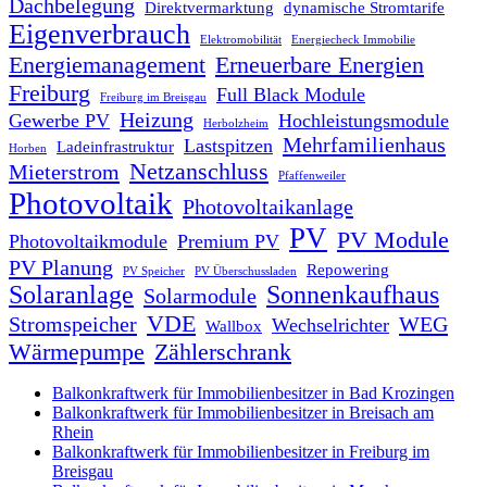
Dachbelegung
Direktvermarktung
dynamische Stromtarife
Eigenverbrauch
Elektromobilität
Energiecheck Immobilie
Energiemanagement
Erneuerbare Energien
Freiburg
Full Black Module
Freiburg im Breisgau
Heizung
Gewerbe PV
Hochleistungsmodule
Herbolzheim
Mehrfamilienhaus
Lastspitzen
Ladeinfrastruktur
Horben
Netzanschluss
Mieterstrom
Pfaffenweiler
Photovoltaik
Photovoltaikanlage
PV
PV Module
Photovoltaikmodule
Premium PV
PV Planung
Repowering
PV Speicher
PV Überschussladen
Solaranlage
Sonnenkaufhaus
Solarmodule
VDE
Stromspeicher
WEG
Wechselrichter
Wallbox
Wärmepumpe
Zählerschrank
Balkonkraftwerk für Immobilienbesitzer in Bad Krozingen
Balkonkraftwerk für Immobilienbesitzer in Breisach am
Rhein
Balkonkraftwerk für Immobilienbesitzer in Freiburg im
Breisgau