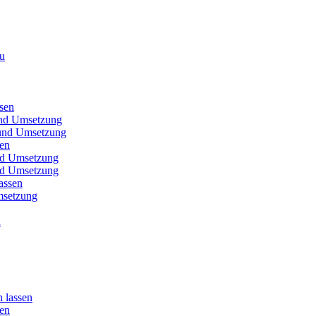
au
sen
und Umsetzung
t und Umsetzung
sen
und Umsetzung
und Umsetzung
assen
msetzung
u
 lassen
sen