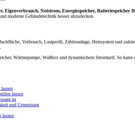
er, Eigenverbrauch, Notstrom, Energiespeicher, Batteriespeicher I
k und moderne Gebäudetechnik besser abzudecken.
 Dachfläche, Verbrauch, Lastprofil, Zähleranlage, Heizsystem und zukün
.
Speicher, Wärmepumpe, Wallbox und dynamischem Stromtarif. So kann di
lassen
rüfen lassen
ssant ist
chkeit und Umsetzung
 lassen