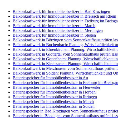
Balkonkraftwerk für Immobilienbesitzer in Bad Krozingen
Balkonkraftwerk für Immobilienbesitzer in Breisach am Rhein
Balkonkraftwerk für Immobilienbesitzer in Freiburg im Breisg
Balkonkraftwerk für Immobilienbesitzer in March
Balkonkraftwerk für Immobilienbesitzer in Merdingen
Balkonkraftwerk für Immobilienbesitzer in Stegen
Balkonkraftwerk in Bötzingen vom Sonnenkaufhaus prüfen las
Balkonkraftwerk in Buchenbach: Planung, Wirtschaftlichkeit 
Balkonkraftwerk in Ehrenkirchen: Planung, Wirtschaftlichkei
Balkonkraftwerk in Glottertal vom Sonnenkaufhaus prüfen las
Balkonkraftwerk in Gottenheim: Planung, Wirtschaftlichkeit 
Balkonkraftwerk in Kirchzarten: Planung, Wirtschaftlichkeit 
Balkonkraftwerk in Merzhausen vom Sonnenkaufhaus prüfen l
Balkonkraftwerk in Sölden: Planung, Wirtschaftlichkeit und U
Batteriespeicher für Immobilienbesitzer in Au
Batteriespeicher für Immobilienbesitzer in Freiburg im Breisga
Batteriespeicher für Immobilienbesitzer in Heuweiler
Batteriespeicher für Immobilienbesitzer in Horben
Batteriespeicher für Immobilienbesitzer in Ihringen
Batteriespeicher für Immobilienbesitzer in March
Batteriespeicher für Immobilienbesitzer in Sölden
Batteriespeicher in Bad Krozingen vom Sonnenkaufhaus prüfen
Batteriespeicher in Bötzingen vom Sonnenkaufhaus prüfen las