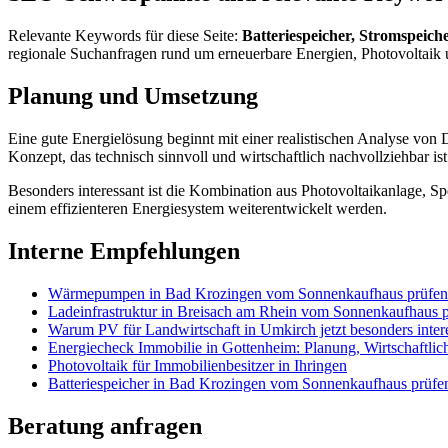
Relevante Keywords für diese Seite:
Batteriespeicher, Stromspeich
regionale Suchanfragen rund um erneuerbare Energien, Photovoltai
Planung und Umsetzung
Eine gute Energielösung beginnt mit einer realistischen Analyse von
Konzept, das technisch sinnvoll und wirtschaftlich nachvollziehbar ist
Besonders interessant ist die Kombination aus Photovoltaikanlage, 
einem effizienteren Energiesystem weiterentwickelt werden.
Interne Empfehlungen
Wärmepumpen in Bad Krozingen vom Sonnenkaufhaus prüfen 
Ladeinfrastruktur in Breisach am Rhein vom Sonnenkaufhaus p
Warum PV für Landwirtschaft in Umkirch jetzt besonders intere
Energiecheck Immobilie in Gottenheim: Planung, Wirtschaftli
Photovoltaik für Immobilienbesitzer in Ihringen
Batteriespeicher in Bad Krozingen vom Sonnenkaufhaus prüfen
Beratung anfragen