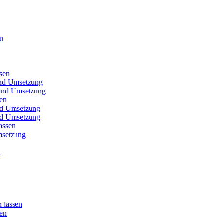
au
sen
und Umsetzung
t und Umsetzung
sen
und Umsetzung
und Umsetzung
assen
msetzung
u
 lassen
sen