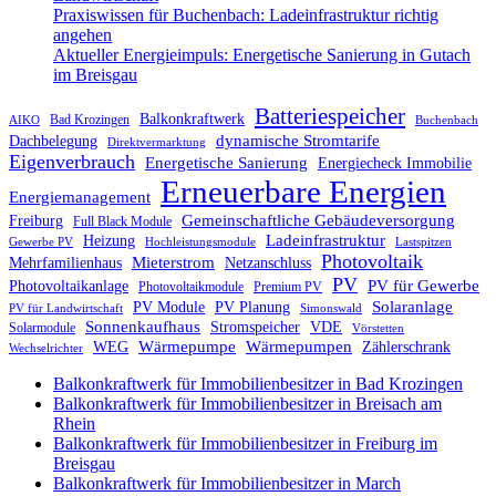
Praxiswissen für Buchenbach: Ladeinfrastruktur richtig
angehen
Aktueller Energieimpuls: Energetische Sanierung in Gutach
im Breisgau
Batteriespeicher
Balkonkraftwerk
Bad Krozingen
AIKO
Buchenbach
dynamische Stromtarife
Dachbelegung
Direktvermarktung
Eigenverbrauch
Energetische Sanierung
Energiecheck Immobilie
Erneuerbare Energien
Energiemanagement
Gemeinschaftliche Gebäudeversorgung
Freiburg
Full Black Module
Ladeinfrastruktur
Heizung
Gewerbe PV
Hochleistungsmodule
Lastspitzen
Photovoltaik
Mieterstrom
Mehrfamilienhaus
Netzanschluss
PV
PV für Gewerbe
Photovoltaikanlage
Photovoltaikmodule
Premium PV
Solaranlage
PV Module
PV Planung
PV für Landwirtschaft
Simonswald
Sonnenkaufhaus
Stromspeicher
VDE
Solarmodule
Vörstetten
Wärmepumpen
Wärmepumpe
WEG
Zählerschrank
Wechselrichter
Balkonkraftwerk für Immobilienbesitzer in Bad Krozingen
Balkonkraftwerk für Immobilienbesitzer in Breisach am
Rhein
Balkonkraftwerk für Immobilienbesitzer in Freiburg im
Breisgau
Balkonkraftwerk für Immobilienbesitzer in March