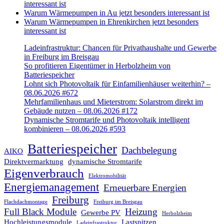
interessant ist
Warum Wärmepumpen in Au jetzt besonders interessant ist
Warum Wärmepumpen in Ehrenkirchen jetzt besonders
interessant ist
Ladeinfrastruktur: Chancen für Privathaushalte und Gewerbe
in Freiburg im Breisgau
So profitieren Eigentümer in Herbolzheim von
Batteriespeicher
Lohnt sich Photovoltaik für Einfamilienhäuser weiterhin? –
08.06.2026 #672
Mehrfamilienhaus und Mieterstrom: Solarstrom direkt im
Gebäude nutzen – 08.06.2026 #172
Dynamische Stromtarife und Photovoltaik intelligent
kombinieren – 08.06.2026 #593
Batteriespeicher
Dachbelegung
AIKO
Direktvermarktung
dynamische Stromtarife
Eigenverbrauch
Elektromobilität
Energiemanagement
Erneuerbare Energien
Freiburg
Flachdachmontage
Freiburg im Breisgau
Full Black Module
Heizung
Gewerbe PV
Herbolzheim
Hochleistungsmodule
Lastspitzen
Ladeinfrastruktur