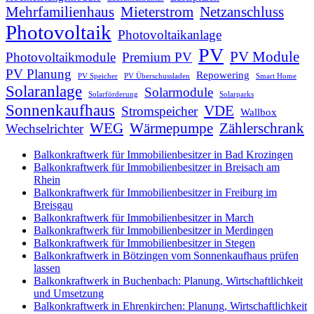
Mehrfamilienhaus
Mieterstrom
Netzanschluss
Photovoltaik
Photovoltaikanlage
PV
PV Module
Photovoltaikmodule
Premium PV
PV Planung
Repowering
PV Speicher
PV Überschussladen
Smart Home
Solaranlage
Solarmodule
Solarförderung
Solarparks
Sonnenkaufhaus
VDE
Stromspeicher
Wallbox
WEG
Wärmepumpe
Zählerschrank
Wechselrichter
Balkonkraftwerk für Immobilienbesitzer in Bad Krozingen
Balkonkraftwerk für Immobilienbesitzer in Breisach am
Rhein
Balkonkraftwerk für Immobilienbesitzer in Freiburg im
Breisgau
Balkonkraftwerk für Immobilienbesitzer in March
Balkonkraftwerk für Immobilienbesitzer in Merdingen
Balkonkraftwerk für Immobilienbesitzer in Stegen
Balkonkraftwerk in Bötzingen vom Sonnenkaufhaus prüfen
lassen
Balkonkraftwerk in Buchenbach: Planung, Wirtschaftlichkeit
und Umsetzung
Balkonkraftwerk in Ehrenkirchen: Planung, Wirtschaftlichkeit