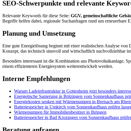
SEO-Schwerpunkte und relevante Keywor
Relevante Keywords für diese Seite:
GGV, gemeinschaftliche Gebä
Begriffe helfen dabei, regionale Suchanfragen rund um erneuerbare
Planung und Umsetzung
Eine gute Energielösung beginnt mit einer realistischen Analyse von
Konzept, das technisch sinnvoll und wirtschaftlich nachvollziehbar ist
Besonders interessant ist die Kombination aus Photovoltaikanlage, 
einem effizienteren Energiesystem weiterentwickelt werden.
Interne Empfehlungen
Warum Ladeinfrastruktur in Gottenheim jetzt besonders interessa
Energetische Sanierung in Bötzingen vom Sonnenkaufhaus prü
Energiekosten senken mit Wärmepumpen in Breisach am Rhei
Batteriespeicher in Umkirch vom Sonnenkaufhaus prüfen lasse
Wärmepumpen für Immobilienbesitzer in Ihringen
Batteriespeicher in Bad Krozingen vom Sonnenkaufhaus prüfen
Beratung anfragen