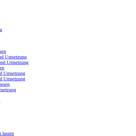
au
sen
und Umsetzung
t und Umsetzung
sen
und Umsetzung
und Umsetzung
assen
msetzung
u
 lassen