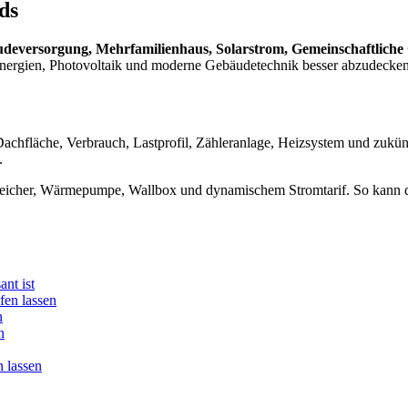
ds
udeversorgung, Mehrfamilienhaus, Solarstrom, Gemeinschaftlich
 Energien, Photovoltaik und moderne Gebäudetechnik besser abzudecken
 Dachfläche, Verbrauch, Lastprofil, Zähleranlage, Heizsystem und zukün
.
Speicher, Wärmepumpe, Wallbox und dynamischem Stromtarif. So kann di
nt ist
fen lassen
n
n
 lassen