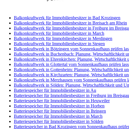
Balkonkraftwerk für Immobilienbesitzer in Bad Krozingen
Balkonkraftwerk für Immobilienbesitzer in Breisach am Rhein
Balkonkraftwerk für Immobilienbesitzer in Freiburg im Breisg
Balkonkraftwerk für Immobilienbesitzer in March
Balkonkraftwerk für Immobilienbesitzer in Merdingen
Balkonkraftwerk für Immobilienbesitzer in Stegen
Balkonkraftwerk in Bötzingen vom Sonnenkaufhaus prüfen las
Balkonkraftwerk in Buchenbach: Planung, Wirtschaftlichkeit 
Balkonkraftwerk in Ehrenkirchen: Planung, Wirtschaftlichkei
Balkonkraftwerk in Glottertal vom Sonnenkaufhaus prüfen las
Balkonkraftwerk in Gottenheim: Planung, Wirtschaftlichkeit 
Balkonkraftwerk in Kirchzarten: Planung, Wirtschaftlichkeit 
Balkonkraftwerk in Merzhausen vom Sonnenkaufhaus prüfen l
Balkonkraftwerk in Sölden: Planung, Wirtschaftlichkeit und U
Batteriespeicher für Immobilienbesitzer in Au
Batteriespeicher für Immobilienbesitzer in Freiburg im Breisga
Batteriespeicher für Immobilienbesitzer in Heuweiler
Batteriespeicher für Immobilienbesitzer in Horben
Batteriespeicher für Immobilienbesitzer in Ihringen
Batteriespeicher für Immobilienbesitzer in March
Batteriespeicher für Immobilienbesitzer in Sölden
Batteriespeicher in Bad Krozingen vom Sonnenkaufhaus prüfen