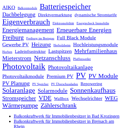
Batteriespeicher
AIKO
Balkonmodule
Dachbelegung
Direktvermarktung
dynamische Stromtarife
Eigenverbrauch
Elektromobilität
Energiecheck Immobilie
Energiemanagement
Erneuerbare Energien
Freiburg
Full Black Module
Freiburg im Breisgau
Heizung
Gewerbe PV
Hochleistungsmodule
Herbolzheim
Mehrfamilienhaus
Lastspitzen
Ladeinfrastruktur
Horben
Netzanschluss
Mieterstrom
Pfaffenweiler
Photovoltaik
Photovoltaikanlage
PV
PV Module
Photovoltaikmodule
Premium PV
PV Planung
Repowering
PV Speicher
PV Überschussladen
Solaranlage
Sonnenkaufhaus
Solarmodule
VDE
Stromspeicher
WEG
Wechselrichter
Wallbox
Wärmepumpe
Zählerschrank
Balkonkraftwerk für Immobilienbesitzer in Bad Krozingen
Balkonkraftwerk für Immobilienbesitzer in Breisach am
Rhein