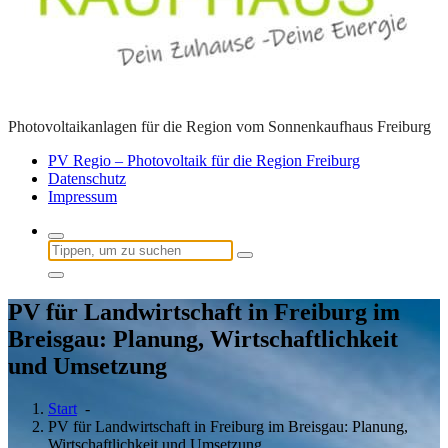
Photovoltaikanlagen für die Region vom Sonnenkaufhaus Freiburg
PV Regio – Photovoltaik für die Region Freiburg
Datenschutz
Impressum
Suchen
nach:
PV für Landwirtschaft in Freiburg im
Breisgau: Planung, Wirtschaftlichkeit
und Umsetzung
Start
-
PV für Landwirtschaft in Freiburg im Breisgau: Planung,
Wirtschaftlichkeit und Umsetzung