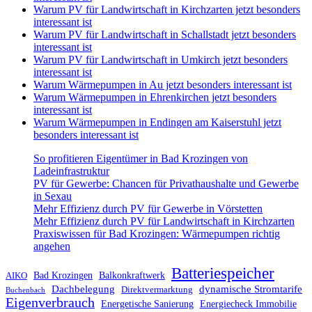
Warum PV für Landwirtschaft in Kirchzarten jetzt besonders
interessant ist
Warum PV für Landwirtschaft in Schallstadt jetzt besonders
interessant ist
Warum PV für Landwirtschaft in Umkirch jetzt besonders
interessant ist
Warum Wärmepumpen in Au jetzt besonders interessant ist
Warum Wärmepumpen in Ehrenkirchen jetzt besonders
interessant ist
Warum Wärmepumpen in Endingen am Kaiserstuhl jetzt
besonders interessant ist
So profitieren Eigentümer in Bad Krozingen von
Ladeinfrastruktur
PV für Gewerbe: Chancen für Privathaushalte und Gewerbe
in Sexau
Mehr Effizienz durch PV für Gewerbe in Vörstetten
Mehr Effizienz durch PV für Landwirtschaft in Kirchzarten
Praxiswissen für Bad Krozingen: Wärmepumpen richtig
angehen
Batteriespeicher
Bad Krozingen
Balkonkraftwerk
AIKO
Dachbelegung
dynamische Stromtarife
Direktvermarktung
Buchenbach
Eigenverbrauch
Energetische Sanierung
Energiecheck Immobilie