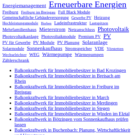
Erneuerbare Energien
Energiemanagement
Freiburg
Full Black Module
Freiburg im Breisgau
Heizung
Gemeinschaftliche Gebäudeversorgung
Gewerbe PV
Ladeinfrastruktur
Hochleistungsmodule
Lastspitzen
Horben
Photovoltaik
Mieterstrom
Mehrfamilienhaus
Netzanschluss
PV
Photovoltaikanlage
Photovoltaikmodule
Premium PV
Solaranlage
PV Module
PV Planung
PV für Gewerbe
Sonnenkaufhaus
Stromspeicher
VDE
Solarmodule
Vörstetten
Wärmepumpe
WEG
Wärmepumpen
Wechselrichter
Zählerschrank
Balkonkraftwerk für Immobilienbesitzer in Bad Krozingen
Balkonkraftwerk für Immobilienbesitzer in Breisach am
Rhein
Balkonkraftwerk für Immobilienbesitzer in Freiburg im
Breisgau
Balkonkraftwerk für Immobilienbesitzer in March
Balkonkraftwerk für Immobilienbesitzer in Merdingen
Balkonkraftwerk für Immobilienbesitzer in Stegen
Balkonkraftwerk für Immobilienbesitzer in Winden im Elztal
Balkonkraftwerk in Bötzingen vom Sonnenkaufhaus prüfen
lassen
Balkonkraftwerk in Buchenbach: Planung, Wirtschaftlichkeit