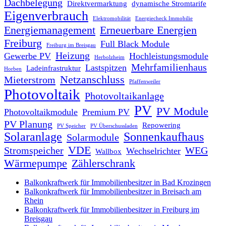
Dachbelegung
Direktvermarktung
dynamische Stromtarife
Eigenverbrauch
Elektromobilität
Energiecheck Immobilie
Energiemanagement
Erneuerbare Energien
Freiburg
Full Black Module
Freiburg im Breisgau
Heizung
Gewerbe PV
Hochleistungsmodule
Herbolzheim
Mehrfamilienhaus
Lastspitzen
Ladeinfrastruktur
Horben
Netzanschluss
Mieterstrom
Pfaffenweiler
Photovoltaik
Photovoltaikanlage
PV
PV Module
Photovoltaikmodule
Premium PV
PV Planung
Repowering
PV Speicher
PV Überschussladen
Solaranlage
Sonnenkaufhaus
Solarmodule
VDE
Stromspeicher
WEG
Wechselrichter
Wallbox
Wärmepumpe
Zählerschrank
Balkonkraftwerk für Immobilienbesitzer in Bad Krozingen
Balkonkraftwerk für Immobilienbesitzer in Breisach am
Rhein
Balkonkraftwerk für Immobilienbesitzer in Freiburg im
Breisgau