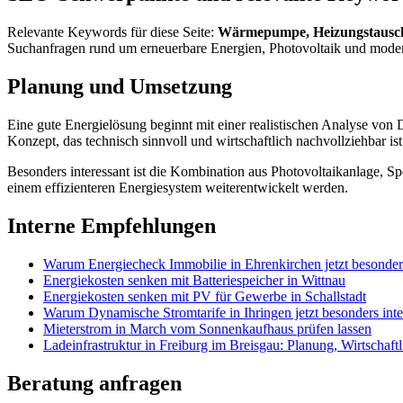
Relevante Keywords für diese Seite:
Wärmepumpe, Heizungstausc
Suchanfragen rund um erneuerbare Energien, Photovoltaik und mode
Planung und Umsetzung
Eine gute Energielösung beginnt mit einer realistischen Analyse von
Konzept, das technisch sinnvoll und wirtschaftlich nachvollziehbar ist
Besonders interessant ist die Kombination aus Photovoltaikanlage, 
einem effizienteren Energiesystem weiterentwickelt werden.
Interne Empfehlungen
Warum Energiecheck Immobilie in Ehrenkirchen jetzt besonders 
Energiekosten senken mit Batteriespeicher in Wittnau
Energiekosten senken mit PV für Gewerbe in Schallstadt
Warum Dynamische Stromtarife in Ihringen jetzt besonders inter
Mieterstrom in March vom Sonnenkaufhaus prüfen lassen
Ladeinfrastruktur in Freiburg im Breisgau: Planung, Wirtschaf
Beratung anfragen