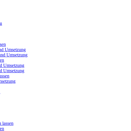
au
sen
und Umsetzung
t und Umsetzung
sen
und Umsetzung
und Umsetzung
assen
msetzung
u
 lassen
sen