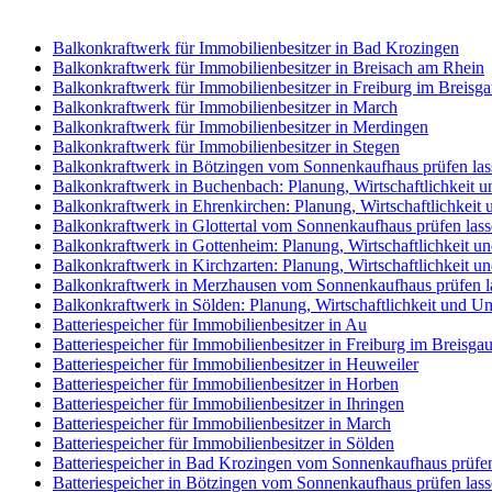
Balkonkraftwerk für Immobilienbesitzer in Bad Krozingen
Balkonkraftwerk für Immobilienbesitzer in Breisach am Rhein
Balkonkraftwerk für Immobilienbesitzer in Freiburg im Breisg
Balkonkraftwerk für Immobilienbesitzer in March
Balkonkraftwerk für Immobilienbesitzer in Merdingen
Balkonkraftwerk für Immobilienbesitzer in Stegen
Balkonkraftwerk in Bötzingen vom Sonnenkaufhaus prüfen las
Balkonkraftwerk in Buchenbach: Planung, Wirtschaftlichkeit 
Balkonkraftwerk in Ehrenkirchen: Planung, Wirtschaftlichkei
Balkonkraftwerk in Glottertal vom Sonnenkaufhaus prüfen las
Balkonkraftwerk in Gottenheim: Planung, Wirtschaftlichkeit 
Balkonkraftwerk in Kirchzarten: Planung, Wirtschaftlichkeit 
Balkonkraftwerk in Merzhausen vom Sonnenkaufhaus prüfen l
Balkonkraftwerk in Sölden: Planung, Wirtschaftlichkeit und U
Batteriespeicher für Immobilienbesitzer in Au
Batteriespeicher für Immobilienbesitzer in Freiburg im Breisga
Batteriespeicher für Immobilienbesitzer in Heuweiler
Batteriespeicher für Immobilienbesitzer in Horben
Batteriespeicher für Immobilienbesitzer in Ihringen
Batteriespeicher für Immobilienbesitzer in March
Batteriespeicher für Immobilienbesitzer in Sölden
Batteriespeicher in Bad Krozingen vom Sonnenkaufhaus prüfen
Batteriespeicher in Bötzingen vom Sonnenkaufhaus prüfen las