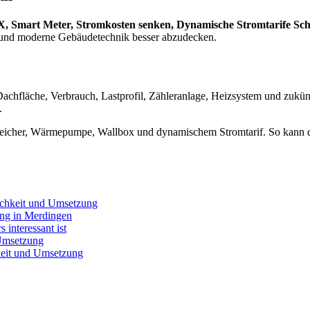
, Smart Meter, Stromkosten senken, Dynamische Stromtarife Scha
k und moderne Gebäudetechnik besser abzudecken.
 Dachfläche, Verbrauch, Lastprofil, Zähleranlage, Heizsystem und zukün
.
Speicher, Wärmepumpe, Wallbox und dynamischem Stromtarif. So kann die
lichkeit und Umsetzung
ung in Merdingen
interessant ist
 Umsetzung
keit und Umsetzung