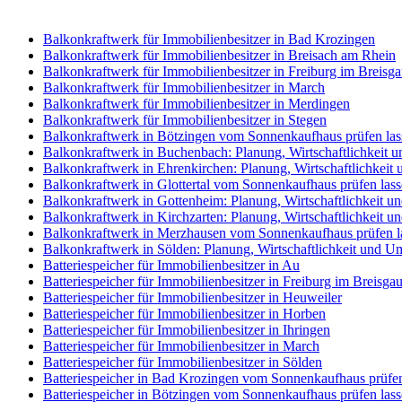
Balkonkraftwerk für Immobilienbesitzer in Bad Krozingen
Balkonkraftwerk für Immobilienbesitzer in Breisach am Rhein
Balkonkraftwerk für Immobilienbesitzer in Freiburg im Breisg
Balkonkraftwerk für Immobilienbesitzer in March
Balkonkraftwerk für Immobilienbesitzer in Merdingen
Balkonkraftwerk für Immobilienbesitzer in Stegen
Balkonkraftwerk in Bötzingen vom Sonnenkaufhaus prüfen las
Balkonkraftwerk in Buchenbach: Planung, Wirtschaftlichkeit 
Balkonkraftwerk in Ehrenkirchen: Planung, Wirtschaftlichkei
Balkonkraftwerk in Glottertal vom Sonnenkaufhaus prüfen las
Balkonkraftwerk in Gottenheim: Planung, Wirtschaftlichkeit 
Balkonkraftwerk in Kirchzarten: Planung, Wirtschaftlichkeit 
Balkonkraftwerk in Merzhausen vom Sonnenkaufhaus prüfen l
Balkonkraftwerk in Sölden: Planung, Wirtschaftlichkeit und U
Batteriespeicher für Immobilienbesitzer in Au
Batteriespeicher für Immobilienbesitzer in Freiburg im Breisga
Batteriespeicher für Immobilienbesitzer in Heuweiler
Batteriespeicher für Immobilienbesitzer in Horben
Batteriespeicher für Immobilienbesitzer in Ihringen
Batteriespeicher für Immobilienbesitzer in March
Batteriespeicher für Immobilienbesitzer in Sölden
Batteriespeicher in Bad Krozingen vom Sonnenkaufhaus prüfen
Batteriespeicher in Bötzingen vom Sonnenkaufhaus prüfen las