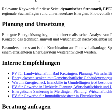
Relevante Keywords für diese Seite:
dynamischer Stromtarif, EPEX
regionale Suchanfragen rund um erneuerbare Energien, Photovoltai
Planung und Umsetzung
Eine gute Energielösung beginnt mit einer realistischen Analyse von
Konzept, das technisch sinnvoll und wirtschaftlich nachvollziehbar ist
Besonders interessant ist die Kombination aus Photovoltaikanlage, 
einem effizienteren Energiesystem weiterentwickelt werden.
Interne Empfehlungen
PV für Landwirtschaft in Bad Krozingen: Planung, Wirtschaft
Energiekosten senken mit Gemeinschaftliche Gebäudeversorg
Warum Energiecheck Immobilie in Gundelfingen jetzt besonders 
PV für Gewerbe in Umkirch: Planung, Wirtschaftlichkeit und
Energetische Sanierung in Merdingen: Planung, Wirtschaftlich
PV für Gewerbe für Immobilienbesitzer in Ehrenkirchen
Beratung anfragen