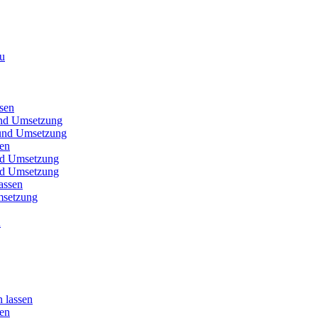
au
sen
und Umsetzung
t und Umsetzung
sen
und Umsetzung
und Umsetzung
assen
msetzung
u
 lassen
sen