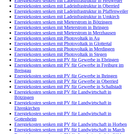
Energiekosten senken mit Ladeinfrastruktur in Heuweiler
Energiekosten senken mit Ladeinfrastruktur in Oberried
Energiekosten senken mit Ladeinfrastruktur in Pfaffenweiler
Energiekosten senken mit Ladeinfrastruktur in Umkirch
Energiekosten senken mit Mieterstrom in Bötzingen
Energiekosten senken mit Mieterstrom in Ihringen
Energiekosten senken mit Mieterstrom in Merzhausen
Energiekosten senken mit Photovoltaik in Au
Energiekosten senken mit Photovoltaik in Glottertal
Energiekosten senken mit Photovoltaik in Merdingen
Energiekosten senken mit Photovoltaik in Stegen
Energiekosten senken mit PV für Gewerbe in Ebringen
Energiekosten senken mit PV für Gewerbe in Freiburg im
Breisgau
Energiekosten senken mit PV für Gewerbe in Ihringen
Energiekosten senken mit PV für Gewerbe in Oberried
Energiekosten senken mit PV für Gewerbe in Schallstadt
Energiekosten senken mit PV für Landwirtschaft in
Bötzingen
Energiekosten senken mit PV für Landwirtschaft in
Ehrenkirchen
Energiekosten senken mit PV für Landwirtschaft in
Gottenheim
Energiekosten senken mit PV für Landwirtschaft in Horben
Energiekosten senken mit PV für Landwirtschaft in March