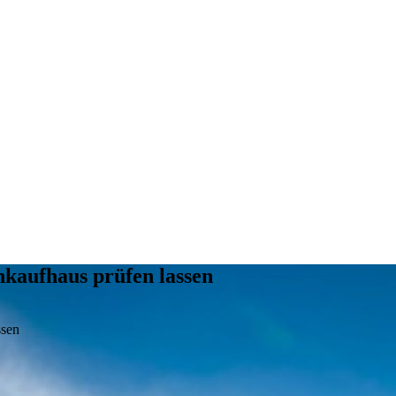
kaufhaus prüfen lassen
ssen