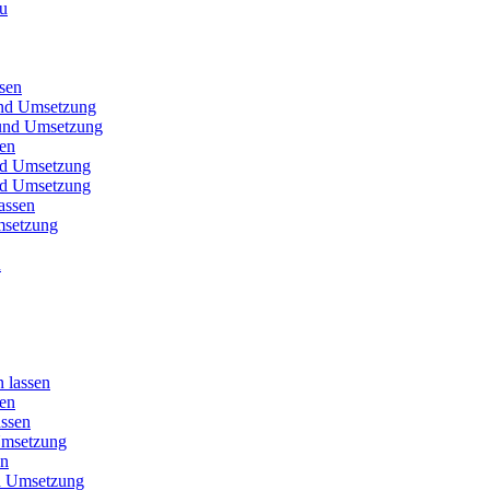
au
sen
und Umsetzung
t und Umsetzung
sen
und Umsetzung
und Umsetzung
assen
msetzung
u
 lassen
sen
assen
 Umsetzung
en
nd Umsetzung