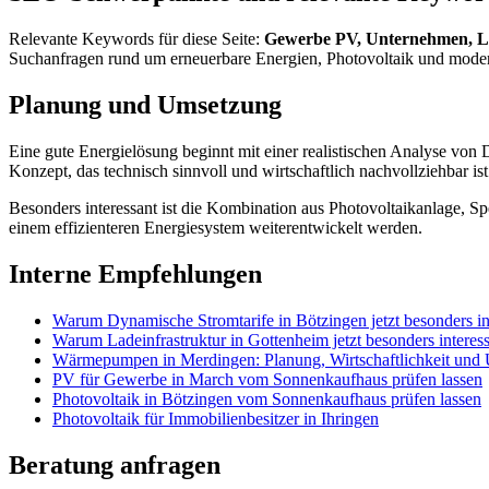
Relevante Keywords für diese Seite:
Gewerbe PV, Unternehmen, La
Suchanfragen rund um erneuerbare Energien, Photovoltaik und mode
Planung und Umsetzung
Eine gute Energielösung beginnt mit einer realistischen Analyse von
Konzept, das technisch sinnvoll und wirtschaftlich nachvollziehbar ist
Besonders interessant ist die Kombination aus Photovoltaikanlage, 
einem effizienteren Energiesystem weiterentwickelt werden.
Interne Empfehlungen
Warum Dynamische Stromtarife in Bötzingen jetzt besonders int
Warum Ladeinfrastruktur in Gottenheim jetzt besonders interessa
Wärmepumpen in Merdingen: Planung, Wirtschaftlichkeit und
PV für Gewerbe in March vom Sonnenkaufhaus prüfen lassen
Photovoltaik in Bötzingen vom Sonnenkaufhaus prüfen lassen
Photovoltaik für Immobilienbesitzer in Ihringen
Beratung anfragen