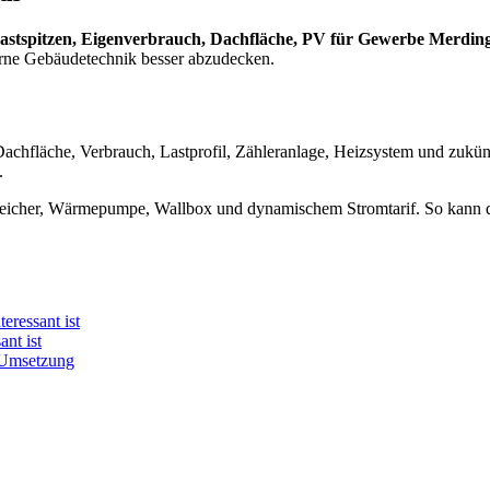
stspitzen, Eigenverbrauch, Dachfläche, PV für Gewerbe Merdin
rne Gebäudetechnik besser abzudecken.
 Dachfläche, Verbrauch, Lastprofil, Zähleranlage, Heizsystem und zukün
.
Speicher, Wärmepumpe, Wallbox und dynamischem Stromtarif. So kann d
eressant ist
nt ist
 Umsetzung