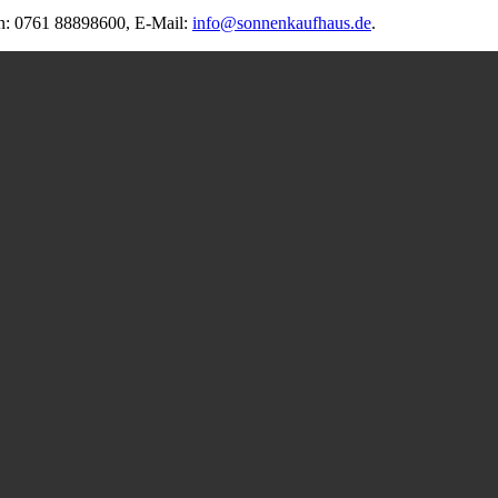
on: 0761 88898600, E-Mail:
info@sonnenkaufhaus.de
.