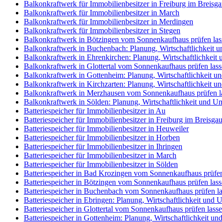
Balkonkraftwerk für Immobilienbesitzer in Freiburg im Breisg
Balkonkraftwerk für Immobilienbesitzer in March
Balkonkraftwerk für Immobilienbesitzer in Merdingen
Balkonkraftwerk für Immobilienbesitzer in Stegen
Balkonkraftwerk in Bötzingen vom Sonnenkaufhaus prüfen las
Balkonkraftwerk in Buchenbach: Planung, Wirtschaftlichkeit 
Balkonkraftwerk in Ehrenkirchen: Planung, Wirtschaftlichkei
Balkonkraftwerk in Glottertal vom Sonnenkaufhaus prüfen las
Balkonkraftwerk in Gottenheim: Planung, Wirtschaftlichkeit 
Balkonkraftwerk in Kirchzarten: Planung, Wirtschaftlichkeit 
Balkonkraftwerk in Merzhausen vom Sonnenkaufhaus prüfen l
Balkonkraftwerk in Sölden: Planung, Wirtschaftlichkeit und U
Batteriespeicher für Immobilienbesitzer in Au
Batteriespeicher für Immobilienbesitzer in Freiburg im Breisga
Batteriespeicher für Immobilienbesitzer in Heuweiler
Batteriespeicher für Immobilienbesitzer in Horben
Batteriespeicher für Immobilienbesitzer in Ihringen
Batteriespeicher für Immobilienbesitzer in March
Batteriespeicher für Immobilienbesitzer in Sölden
Batteriespeicher in Bad Krozingen vom Sonnenkaufhaus prüfen
Batteriespeicher in Bötzingen vom Sonnenkaufhaus prüfen las
Batteriespeicher in Buchenbach vom Sonnenkaufhaus prüfen l
Batteriespeicher in Ebringen: Planung, Wirtschaftlichkeit und
Batteriespeicher in Glottertal vom Sonnenkaufhaus prüfen lass
Batteriespeicher in Gottenheim: Planung, Wirtschaftlichkeit u