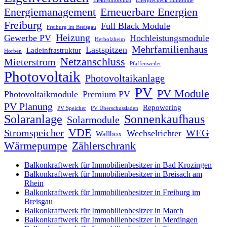
Elektromobilität
Energiecheck Immobilie
Energiemanagement
Erneuerbare Energien
Freiburg
Full Black Module
Freiburg im Breisgau
Heizung
Gewerbe PV
Hochleistungsmodule
Herbolzheim
Mehrfamilienhaus
Lastspitzen
Ladeinfrastruktur
Horben
Netzanschluss
Mieterstrom
Pfaffenweiler
Photovoltaik
Photovoltaikanlage
PV
PV Module
Photovoltaikmodule
Premium PV
PV Planung
Repowering
PV Speicher
PV Überschussladen
Solaranlage
Sonnenkaufhaus
Solarmodule
VDE
Stromspeicher
WEG
Wechselrichter
Wallbox
Wärmepumpe
Zählerschrank
Balkonkraftwerk für Immobilienbesitzer in Bad Krozingen
Balkonkraftwerk für Immobilienbesitzer in Breisach am
Rhein
Balkonkraftwerk für Immobilienbesitzer in Freiburg im
Breisgau
Balkonkraftwerk für Immobilienbesitzer in March
Balkonkraftwerk für Immobilienbesitzer in Merdingen