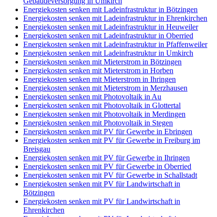
Gebäudeversorgung in Umkirch
Energiekosten senken mit Ladeinfrastruktur in Bötzingen
Energiekosten senken mit Ladeinfrastruktur in Ehrenkirchen
Energiekosten senken mit Ladeinfrastruktur in Heuweiler
Energiekosten senken mit Ladeinfrastruktur in Oberried
Energiekosten senken mit Ladeinfrastruktur in Pfaffenweiler
Energiekosten senken mit Ladeinfrastruktur in Umkirch
Energiekosten senken mit Mieterstrom in Bötzingen
Energiekosten senken mit Mieterstrom in Horben
Energiekosten senken mit Mieterstrom in Ihringen
Energiekosten senken mit Mieterstrom in Merzhausen
Energiekosten senken mit Photovoltaik in Au
Energiekosten senken mit Photovoltaik in Glottertal
Energiekosten senken mit Photovoltaik in Merdingen
Energiekosten senken mit Photovoltaik in Stegen
Energiekosten senken mit PV für Gewerbe in Ebringen
Energiekosten senken mit PV für Gewerbe in Freiburg im
Breisgau
Energiekosten senken mit PV für Gewerbe in Ihringen
Energiekosten senken mit PV für Gewerbe in Oberried
Energiekosten senken mit PV für Gewerbe in Schallstadt
Energiekosten senken mit PV für Landwirtschaft in
Bötzingen
Energiekosten senken mit PV für Landwirtschaft in
Ehrenkirchen