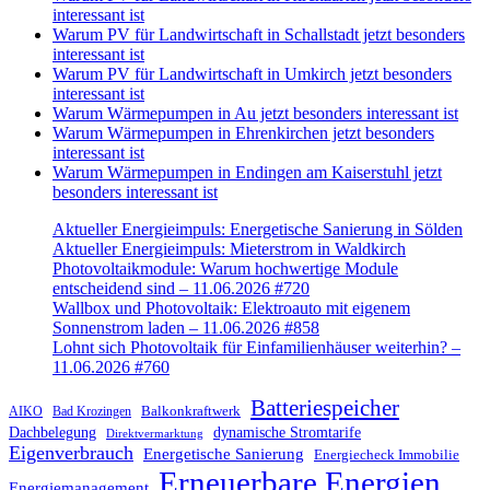
interessant ist
Warum PV für Landwirtschaft in Schallstadt jetzt besonders
interessant ist
Warum PV für Landwirtschaft in Umkirch jetzt besonders
interessant ist
Warum Wärmepumpen in Au jetzt besonders interessant ist
Warum Wärmepumpen in Ehrenkirchen jetzt besonders
interessant ist
Warum Wärmepumpen in Endingen am Kaiserstuhl jetzt
besonders interessant ist
Aktueller Energieimpuls: Energetische Sanierung in Sölden
Aktueller Energieimpuls: Mieterstrom in Waldkirch
Photovoltaikmodule: Warum hochwertige Module
entscheidend sind – 11.06.2026 #720
Wallbox und Photovoltaik: Elektroauto mit eigenem
Sonnenstrom laden – 11.06.2026 #858
Lohnt sich Photovoltaik für Einfamilienhäuser weiterhin? –
11.06.2026 #760
Batteriespeicher
Balkonkraftwerk
AIKO
Bad Krozingen
Dachbelegung
dynamische Stromtarife
Direktvermarktung
Eigenverbrauch
Energetische Sanierung
Energiecheck Immobilie
Erneuerbare Energien
Energiemanagement