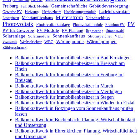
Gemeinschaftliche Gebäudeversorgung
Freiburg
Full Black Module
Heizung
Ladeinfrastruktur
Gewerbe PV
Herbolzheim
Hochleistungsmodule
Mieterstrom
Mehrfamilienhaus
Netzanschluss
Lastspitzen
Photovoltaik
PV
Photovoltaikanlage
Photovoltaikmodule
Premium PV
PV für Gewerbe
PV Module
PV Planung
Repowering
Simonswald
Solaranlage
Sonnenkaufhaus
Solarmodule
Stromspeicher
VDE
Wärmepumpe
Wärmepumpen
WEG
Wechselrichter
Vörstetten
Zählerschrank
Balkonkraftwerk für Immobilienbesitzer in Bad Krozingen
Balkonkraftwerk für Immobilienbesitzer in Breisach am
Rhein
Balkonkraftwerk für Immobilienbesitzer in Freiburg im
Breisgau
Balkonkraftwerk für Immobilienbesitzer in March
Balkonkraftwerk für Immobilienbesitzer in Merdingen
Balkonkraftwerk für Immobilienbesitzer in Stegen
Balkonkraftwerk für Immobilienbesitzer in Winden im Elztal
Balkonkraftwerk in Bötzingen vom Sonnenkaufhaus prüfen
lassen
Balkonkraftwerk in Buchenbach: Planung, Wirtschaftlichkeit
und Umsetzung
Balkonkraftwerk in Ehrenkirchen: Planung, Wirtschaftlichkeit
und Umsetzung