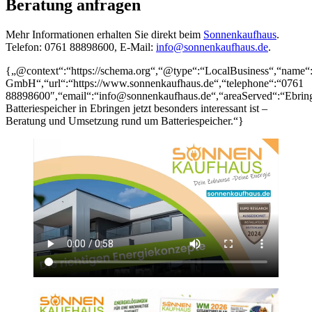
Beratung anfragen
Mehr Informationen erhalten Sie direkt beim
Sonnenkaufhaus
.
Telefon: 0761 88898600, E-Mail:
info@sonnenkaufhaus.de
.
{„@context“:“https://schema.org“,“@type“:“LocalBusiness“,“name
GmbH“,“url“:“https://www.sonnenkaufhaus.de“,“telephone“:“0761
88898600″,“email“:“info@sonnenkaufhaus.de“,“areaServed“:“Ebrin
Batteriespeicher in Ebringen jetzt besonders interessant ist –
Beratung und Umsetzung rund um Batteriespeicher.“}