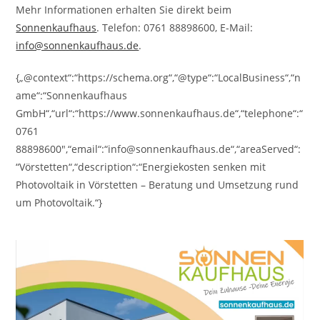
Mehr Informationen erhalten Sie direkt beim
Sonnenkaufhaus
. Telefon: 0761 88898600, E-Mail:
info@sonnenkaufhaus.de
.
{„@context“:“https://schema.org“,“@type“:“LocalBusiness“,“n
ame“:“Sonnenkaufhaus
GmbH“,“url“:“https://www.sonnenkaufhaus.de“,“telephone“:“
0761
88898600″,“email“:“info@sonnenkaufhaus.de“,“areaServed“:
“Vörstetten“,“description“:“Energiekosten senken mit
Photovoltaik in Vörstetten – Beratung und Umsetzung rund
um Photovoltaik.“}