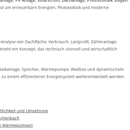
ranlage, PV Anlage, Solarstrom, Dachanlage, Photovoltaik Stegen
.
und um erneuerbare Energien, Photovoltaik und moderne
 Analyse von Dachfläche, Verbrauch, Lastprofil, Zähleranlage,
teht ein Konzept, das technisch sinnvoll und wirtschaftlich
oltaikanlage, Speicher, Wärmepumpe, Wallbox und dynamischem
se zu einem effizienteren Energiesystem weiterentwickelt werden.
ftlichkeit und Umsetzung
Buchenbach
 von Wärmepumpen