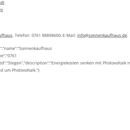
adt
im
ufhaus
. Telefon: 0761 88898600, E-Mail:
info@sonnenkaufhaus.de
.
ss“,“name“:“Sonnenkaufhaus
ne“:“0761
“:“Stegen“,“description“:“Energiekosten senken mit Photovoltaik i
d um Photovoltaik.“}