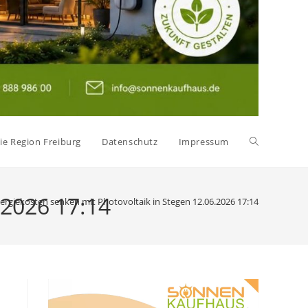
Website-
ie Region Freiburg
Datenschutz
Impressum
Suche
.2026 17:14
ergiekosten senken mit Photovoltaik in Stegen 12.06.2026 17:14
umschalten