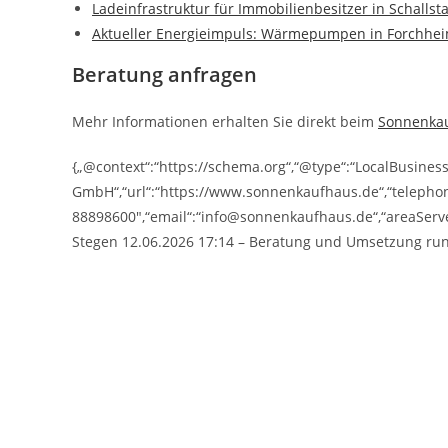
Ladeinfrastruktur für Immobilienbesitzer in Schallst
Aktueller Energieimpuls: Wärmepumpen in Forchhe
Beratung anfragen
Mehr Informationen erhalten Sie direkt beim
Sonnenka
{„@context“:“https://schema.org“,“@type“:“LocalBusine
GmbH“,“url“:“https://www.sonnenkaufhaus.de“,“telepho
88898600″,“email“:“info@sonnenkaufhaus.de“,“areaServed
Stegen 12.06.2026 17:14 – Beratung und Umsetzung run