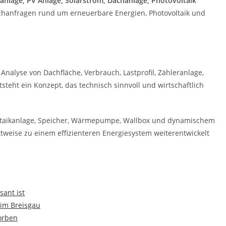
ranlage, PV Anlage, Solarstrom, Dachanlage, Photovoltaik
Suchanfragen rund um erneuerbare Energien, Photovoltaik und
 Analyse von Dachfläche, Verbrauch, Lastprofil, Zähleranlage,
teht ein Konzept, das technisch sinnvoll und wirtschaftlich
oltaikanlage, Speicher, Wärmepumpe, Wallbox und dynamischem
ttweise zu einem effizienteren Energiesystem weiterentwickelt
ant ist
 im Breisgau
orben