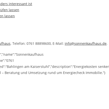
ers interessant ist
üfen lassen
en lassen
ufhaus
. Telefon: 0761 88898600, E-Mail:
info@sonnenkaufhaus.de
.
ss“,“name“:“Sonnenkaufhaus
ne“:“0761
d“:“Bahlingen am Kaiserstuhl“,“description“:“Energiekosten senke
hl – Beratung und Umsetzung rund um Energiecheck Immobilie.“}