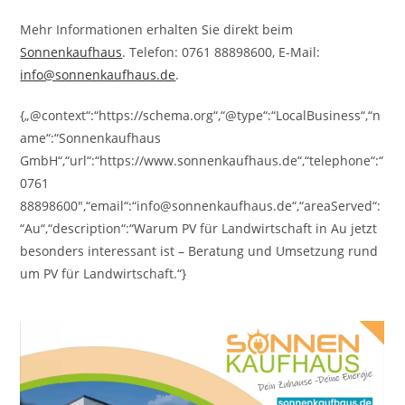
Mehr Informationen erhalten Sie direkt beim
Sonnenkaufhaus
. Telefon: 0761 88898600, E-Mail:
info@sonnenkaufhaus.de
.
{„@context“:“https://schema.org“,“@type“:“LocalBusiness“,“n
ame“:“Sonnenkaufhaus
GmbH“,“url“:“https://www.sonnenkaufhaus.de“,“telephone“:“
0761
88898600″,“email“:“info@sonnenkaufhaus.de“,“areaServed“:
“Au“,“description“:“Warum PV für Landwirtschaft in Au jetzt
besonders interessant ist – Beratung und Umsetzung rund
um PV für Landwirtschaft.“}