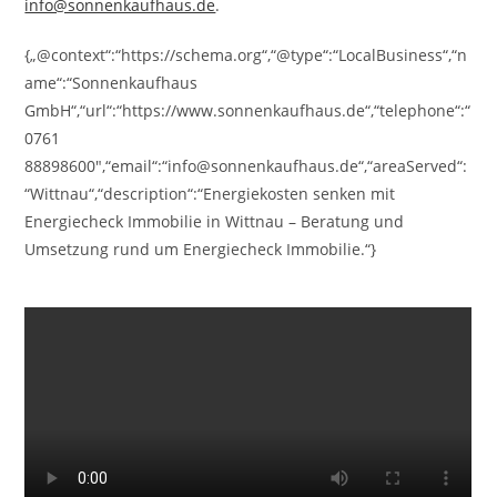
info@sonnenkaufhaus.de
.
{„@context“:“https://schema.org“,“@type“:“LocalBusiness“,“n
ame“:“Sonnenkaufhaus
GmbH“,“url“:“https://www.sonnenkaufhaus.de“,“telephone“:“
0761
88898600″,“email“:“info@sonnenkaufhaus.de“,“areaServed“:
“Wittnau“,“description“:“Energiekosten senken mit
Energiecheck Immobilie in Wittnau – Beratung und
Umsetzung rund um Energiecheck Immobilie.“}